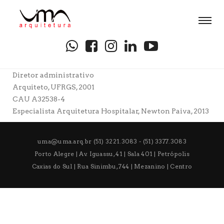
Diretor administrativo
Arquiteto, UFRGS, 2001
CAU A32538-4
Especialista Arquitetura Hospitalar, Newton Paiva, 2013
uma@uma.arq.br
(51) 3221.3083 - (51) 3377.3083
Porto Alegre | Av. Iguassu, 41 | Sala 401 | Petrópolis
Caxias do Sul | Rua Sinimbu, 744 | Mezanino | Centro