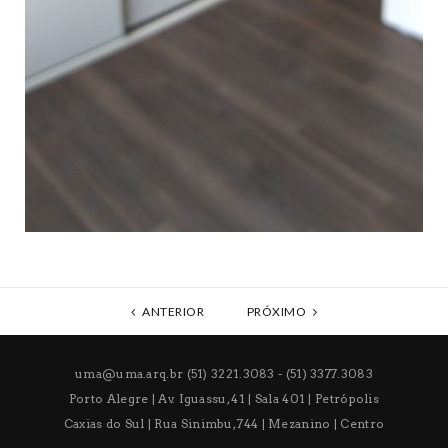
ANTERIOR
PRÓXIMO
uma@uma.arq.br
(51) 3221.3083 - (51) 3377.3083
Porto Alegre | Av. Iguassu, 41 | Sala 401 | Petrópolis
Caxias do Sul | Rua Sinimbu, 744 | Mezanino | Centro