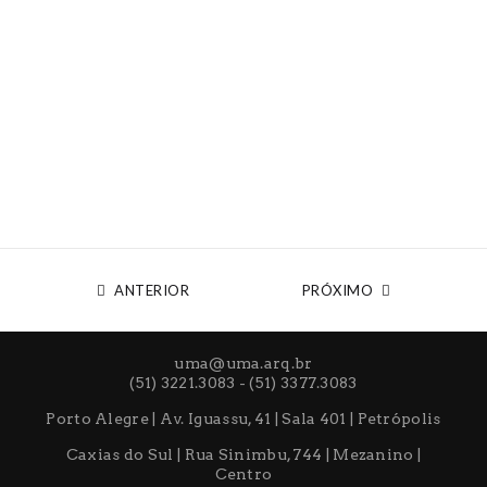
ANTERIOR
PRÓXIMO
uma@uma.arq.br
(51) 3221.3083 - (51) 3377.3083
Porto Alegre | Av. Iguassu, 41 | Sala 401 | Petrópolis
Caxias do Sul | Rua Sinimbu, 744 | Mezanino |
Centro