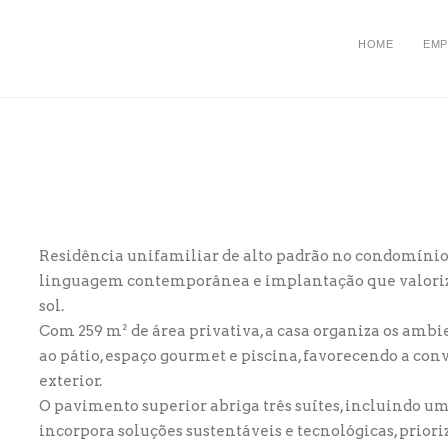
HOME
EMP
Residência unifamiliar de alto padrão no condomínio
linguagem contemporânea e implantação que valoriza o
sol.
Com 259 m² de área privativa, a casa organiza os amb
ao pátio, espaço gourmet e piscina, favorecendo a con
exterior.
O pavimento superior abriga três suítes, incluindo uma
incorpora soluções sustentáveis e tecnológicas, priori