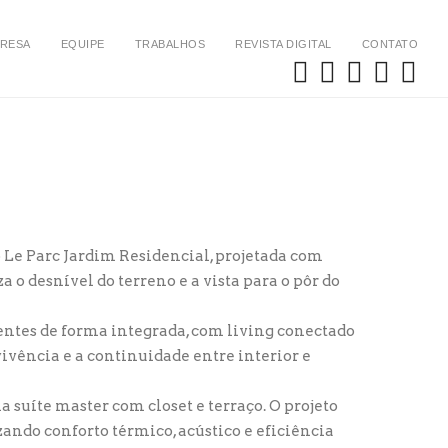
RESA
EQUIPE
TRABALHOS
REVISTA DIGITAL
CONTATO
 Le Parc Jardim Residencial, projetada com
 desnível do terreno e a vista para o pôr do
ientes de forma integrada, com living conectado
vivência e a continuidade entre interior e
 suíte master com closet e terraço. O projeto
zando conforto térmico, acústico e eficiência