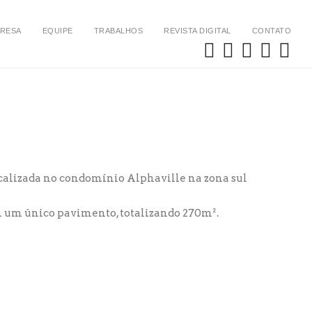
RESA
EQUIPE
TRABALHOS
REVISTA DIGITAL
CONTATO
ocalizada no condomínio Alphaville na zona sul
m um único pavimento, totalizando 270m².