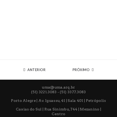
ANTERIOR
PRÓXIMO
uma@uma.arq.br
(51) 3221.3083 - (51) 3377.3083
Porto Alegre | Av. Iguassu, 41 | Sala 401 | Petrópolis
Caxias do Sul | Rua Sinimbu, 744 | Mezanino |
Centro