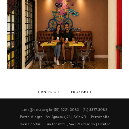
ANTERIOR
PRÓXIMO
uma@uma.arq.br
(51) 3221.3083 - (51) 3377.3083
Porto Alegre | Av. Iguassu, 41 | Sala 401 | Petrópolis
Caxias do Sul | Rua Sinimbu, 744 | Mezanino | Centro