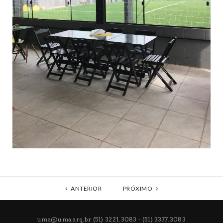
ANTERIOR
PRÓXIMO
uma@uma.arq.br
(51) 3221.3083 - (51) 3377.3083