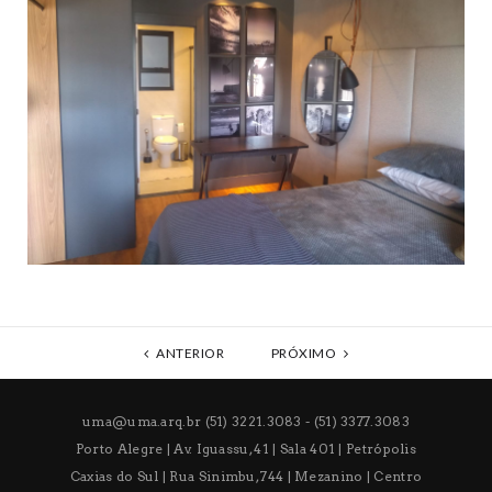
ANTERIOR
PRÓXIMO
uma@uma.arq.br
(51) 3221.3083 - (51) 3377.3083
Porto Alegre | Av. Iguassu, 41 | Sala 401 | Petrópolis
Caxias do Sul | Rua Sinimbu, 744 | Mezanino | Centro