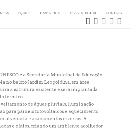
RESA
EQUIPE
TRABALHOS
REVISTA DIGITAL
CONTATO
a UNESCO e a Secretaria Municipal de Educação
ola no bairro Jardim Leopoldina, em área
irá a estrutura existente e será implantada
to térmico.
roveitamento de águas pluviais, iluminação
ão para painéis fotovoltaicos e aquecimento
em alvenaria e acabamentos diversos. A
chadas e pátios, criando um ambiente acolhedor