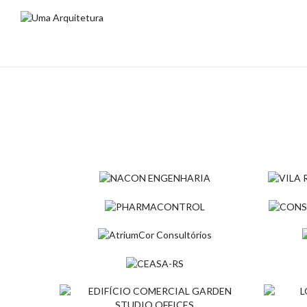
NACON ENGENHARIA
VIL
Comercial
ALE
PHARMACONTROL
CON
Com
Comercial
DO 
ATRIUMCOR CONSULTÓRIOS
HYPE
Com
Comercial
Com
CEASA-RS
TAT
Comercial
Com