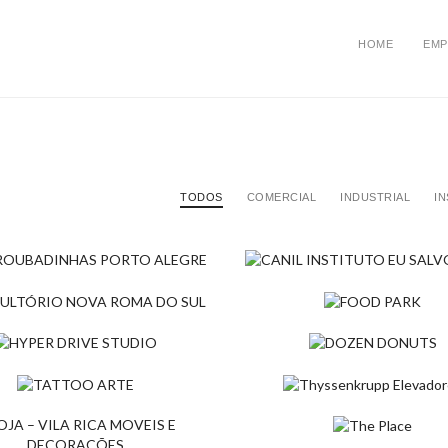
HOME
EMP
TODOS
COMERCIAL
INDUSTRIAL
IN
A ROUBADINHAS PORTO
CANIL INSTITUTO EU SAL
GRE
VIDAS
SULTÓRIO NOVA ROMA
FOOD PARK
ercial
Comercial
Comercial
SUL
R DRIVE STUDIO
DOZEN DONUTS
ercial
ercial
Comercial
TOO ARTE
THYSSENKRUPP ELEVADOR
ercial
Comercial