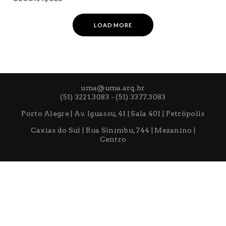
 – VILA RICA MOVEIS E
THE PLACE
Comercial
ORAÇÕES
ercial
LOAD MORE
uma@uma.arq.br
(51) 3221.3083 - (51) 3377.3083
Porto Alegre | Av. Iguassu, 41 | Sala 401 | Petrópolis
Caxias do Sul | Rua Sinimbu, 744 | Mezanino |
Centro